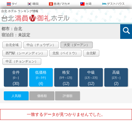
台北 ホテル ランキング情報
都市：台北
宿泊日：未設定
台北全域
中山（チュウザン）
大安（ダーアン）
西門駅（シーメンディン）
北投（ベイトウ）
台北駅
中正（チョンヂェン）
全件
低価格
格安
中級
高級
[0～]
[0～5千]
[5千～1万]
[1万～2万]
[2万～]
(30)
(4)
(12)
(12)
(2)
人気順
価格順
評価順
一致するデータが見つかりませんでした。