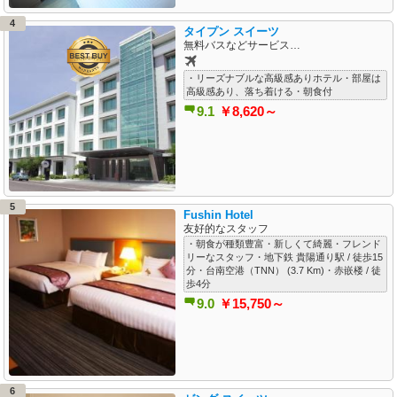
4
タイプン スイーツ
無料バスなどサービス充実
・リーズナブルな高級感ありホテル・部屋は
高級感あり、落ち着ける・朝食付
9.1
￥8,620～
5
Fushin Hotel
友好的なスタッフ
・朝食が種類豊富・新しくて綺麗・フレンド
リーなスタッフ・地下鉄 貴陽通り駅 / 徒歩15
分・台南空港（TNN） (3.7 Km)・赤嵌楼 / 徒
歩4分
9.0
￥15,750～
6