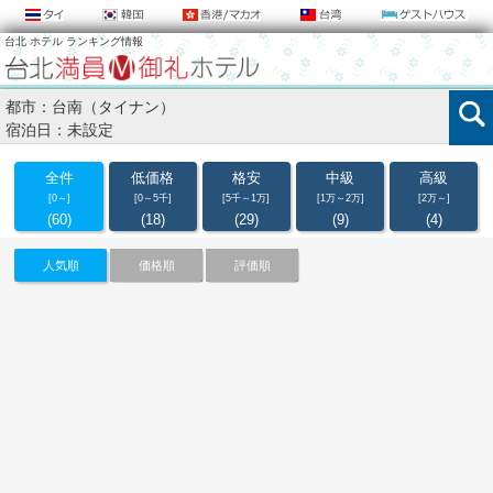
台北 ホテル ランキング情報
都市：台南（タイナン）
宿泊日：未設定
全件
低価格
格安
中級
高級
[0～]
[0～5千]
[5千～1万]
[1万～2万]
[2万～]
(60)
(18)
(29)
(9)
(4)
人気順
価格順
評価順