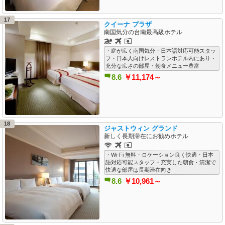
17
クイーナ プラザ
南国気分の台南最高級ホテル
・庭が広く南国気分・日本語対応可能スタッ
フ・日本人向けレストランホテル内にあり・
充分な広さの部屋・朝食メニュー豊富
8.6
￥11,174～
18
ジャストウィン グランド
新しく長期滞在にお勧めホテル
・Wi-Fi 無料・ロケーション良く快適・日本
語対応可能スタッフ・充実した朝食・清潔で
快適な部屋は長期滞在向き
8.6
￥10,961～