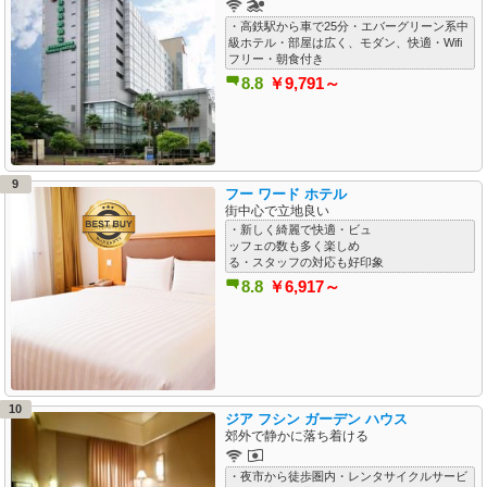
・高鉄駅から車で25分・エバーグリーン系中
級ホテル・部屋は広く、モダン、快適・Wifi
フリー・朝食付き
8.8
￥9,791～
9
フー ワード ホテル
街中心で立地良い
・新しく綺麗で快適・ビュ
ッフェの数も多く楽しめ
る・スタッフの対応も好印象
8.8
￥6,917～
10
ジア フシン ガーデン ハウス
郊外で静かに落ち着ける
・夜市から徒歩圏内・レンタサイクルサービ