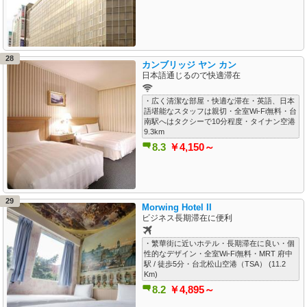
28
カンブリッジ ヤン カン
日本語通じるので快適滞在
・広く清潔な部屋・快適な滞在・英語、日本
語堪能なスタッフは親切・全室Wi-Fi無料・台
南駅へはタクシーで10分程度・タイナン空港
9.3km
8.3
￥4,150～
29
Morwing Hotel II
ビジネス長期滞在に便利
・繁華街に近いホテル・長期滞在に良い・個
性的なデザイン・全室Wi-Fi無料・MRT 府中
駅 / 徒歩5分・台北松山空港（TSA） (11.2
Km)
8.2
￥4,895～