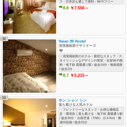
ス・日本語も通じて便利・Wi-Fiフリー
8.8
￥7,556～
11
Haian 98 Hostel
清潔感抜群デザイナーズ
・清潔感抜群のホテル・親切なスタッフ・ス
タイリッシュなデザインの客室・全室Wi-Fi無
料・地下鉄 貴陽通り駅 / 徒歩14分・海南道路
/ 徒歩2分
8.7
￥5,215～
12
ホン シェン シン
落ち着ける人気ホテル
・フレンドリーなスタッフ・お得な価格設
定・環境良く落ち着ける・地下鉄 貴陽通り駅
/ 徒歩26分・台南空港（TNN） (2.4 Km)・鄭
成功祖廟 / 徒歩22分