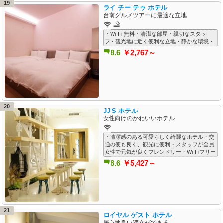
19
ライ チー テゥ ホテル
台南グルメツアーに最適な立地
・Wi-Fi 無料・清潔な部屋・親切なスタッ
フ・観光地に近く便利な立地・静かな環境・
8.6
￥2,767～
20
JJ S ホテル
女性向けのかわいいホテル
・清潔感のある可愛らしく綺麗なホテル・交
通の便も良く、観光に便利・スタッフが全員
女性で元気が良くフレンドリー・Wi-Fiフリー
8.6
￥5,427～
21
ロイヤル ゲスト ホテル
居心地良い滞在ができる