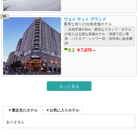
30
ウェイ ヤット グランド
重厚な造りの台南老舗ホテル
・台南空港4.5km・親切なスタッフ・ホテル
の造りは立派な老舗ホテル・清潔で広い客
室・バスタブ・シャワー別・旧市街に徒歩圏
内
8.2
￥7,875～
もっと見る
▼最近見たホテル
▼お気に入りホテル
ありません