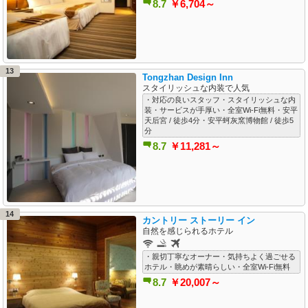
8.7
￥6,704～
13
Tongzhan Design Inn
スタイリッシュな内装で人気
・対応の良いスタッフ・スタイリッシュな内
装・サービスが手厚い・全室Wi-Fi無料・安平
天后宮 / 徒歩4分・安平蚵灰窯博物館 / 徒歩5
分
8.7
￥11,281～
14
カントリー ストーリー イン
自然を感じられるホテル
・親切丁寧なオーナー・気持ちよく過ごせる
ホテル・眺めが素晴らしい・全室Wi-Fi無料
8.7
￥20,007～