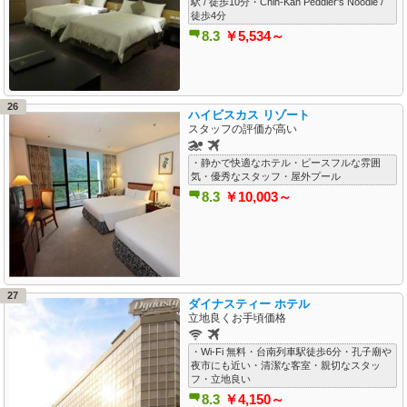
駅 / 徒歩10分・Chih-Kan Peddler's Noodle /
徒歩4分
8.3
￥5,534～
26
ハイビスカス リゾート
スタッフの評価が高い
・静かで快適なホテル・ピースフルな雰囲
気・優秀なスタッフ・屋外プール
8.3
￥10,003～
27
ダイナスティー ホテル
立地良くお手頃価格
・Wi-Fi 無料・台南列車駅徒歩6分・孔子廟や
夜市にも近い・清潔な客室・親切なスタッ
フ・立地良い
8.3
￥4,150～