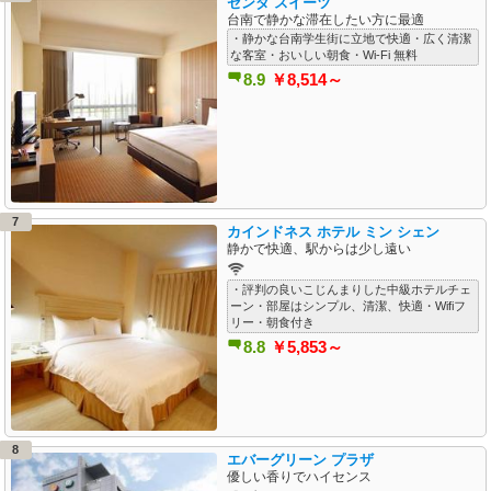
ゼンダ スイーツ
台南で静かな滞在したい方に最適
・静かな台南学生街に立地で快適・広く清潔
な客室・おいしい朝食・Wi-Fi 無料
8.9
￥8,514～
7
カインドネス ホテル ミン シェン
静かで快適、駅からは少し遠い
・評判の良いこじんまりした中級ホテルチェ
ーン・部屋はシンプル、清潔、快適・Wifiフ
リー・朝食付き
8.8
￥5,853～
8
エバーグリーン プラザ
優しい香りでハイセンス