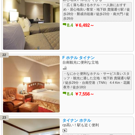
・広く落ち着けるホテル・一人旅におすす
め・居心地良い客室・地下鉄 貴陽通り駅 / 徒
歩28分・鄭成功祖廟 / 徒歩23分・南大門 / 徒
歩26分
8.4
￥6,492～
22
F ホテル タイナン
台南観光に便利な立地
・なにかと便利なホテル・サービス良いスタ
ッフ・観光に適した立地・地下鉄 貴陽通り駅
/ 徒歩29分・台南空港（TNN） 4.4 Km・花園
夜市 / 徒歩18分
8.4
￥7,556～
23
タイナン ホテル
cp高い！駅も近く便利