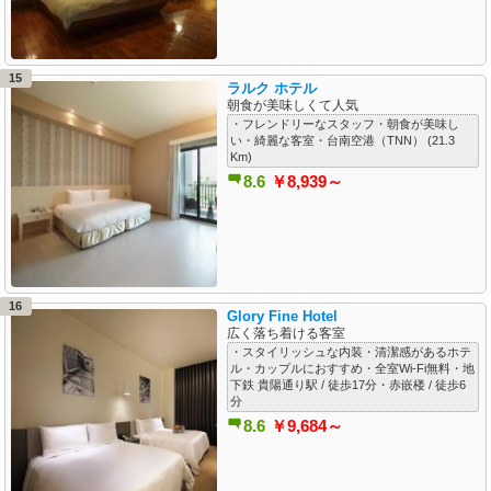
15
ラルク ホテル
朝食が美味しくて人気
・フレンドリーなスタッフ・朝食が美味し
い・綺麗な客室・台南空港（TNN） (21.3
Km)
8.6
￥8,939～
16
Glory Fine Hotel
広く落ち着ける客室
・スタイリッシュな内装・清潔感があるホテ
ル・カップルにおすすめ・全室Wi-Fi無料・地
下鉄 貴陽通り駅 / 徒歩17分・赤嵌楼 / 徒歩6
分
8.6
￥9,684～