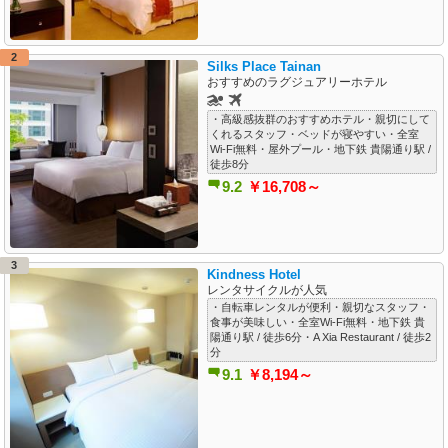
2
Silks Place Tainan
おすすめのラグジュアリーホテル
・高級感抜群のおすすめホテル・親切にして
くれるスタッフ・ベッドが寝やすい・全室
Wi-Fi無料・屋外プール・地下鉄 貴陽通り駅 /
徒歩8分
9.2
￥16,708～
3
Kindness Hotel
レンタサイクルが人気
・自転車レンタルが便利・親切なスタッフ・
食事が美味しい・全室Wi-Fi無料・地下鉄 貴
陽通り駅 / 徒歩6分・A Xia Restaurant / 徒歩2
分
9.1
￥8,194～