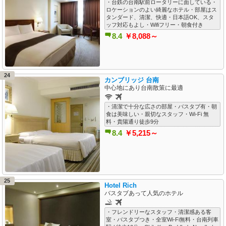
・台鉄の台南駅前ロータリーに面している・
ロケーションのよい綺麗なホテル・部屋はス
タンダード、清潔、快適・日本語OK、スタ
ッフ対応もよし・Wifiフリー・朝食付き
8.4
￥8,088～
24
カンブリッジ 台南
中心地にあり台南散策に最適
・清潔で十分な広さの部屋・バスタブ有・朝
食は美味しい・親切なスタッフ・Wi-Fi 無
料・貴陽通り徒歩9分
8.4
￥5,215～
25
Hotel Rich
バスタブあって人気のホテル
・フレンドリーなスタッフ・清潔感ある客
室・バスタブつき・全室Wi-Fi無料・台南列車