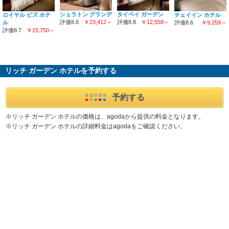
シェラトン グランデ
タイペイ ガーデン
チェイイン ホテル
ロイヤル ビズ ホテ
評価8.6
￥23,412～
評価8.8
￥12,558～
評価8.6
￥9,259～
ル
評価8.7
￥15,750～
リッチ ガーデン ホテルを予約する
予約する
※リッチ ガーデン ホテルの価格は、agodaから提供の料金となります。
※リッチ ガーデン ホテルの詳細料金はagodaをご確認ください。