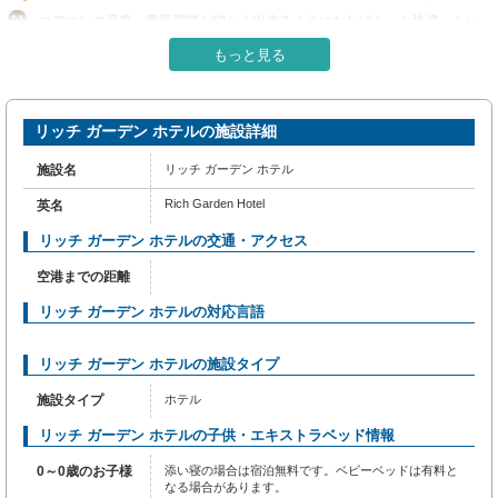
めて作られ、飾られております。エアコンやリネンサービスを備えた客室もあ
り、快適にお過ごしいただけます。一部の客室では、ビデオストリーミング、日
エアコンの温度・風量調節が細かく出来るようになればもっと快適、とい
刊紙、テレビなどのエンターテインメントをお楽しみいただけます。コーヒーや
う意見あり
もっと見る
紅茶を淹れるのに必要なものがすべて揃っている客室もあるので、喉が渇いても
朝食はシンプルであまり豪華ではない
安心です。 バスローブ、タオル、ドライヤーは一部のゲストルームにご用意し
ております。 リッチ ガーデン ホテルでは無料の朝食をご用意しております。一
中正でも落ち着いたエリアなので何かと安心して過ごせる
日のはじまりをのんびりと過ごしましょう。当宿泊施設では、食欲が湧いたとき
スタッフはほとんどが英語を話せる
リッチ ガーデン ホテルの施設詳細
にいつでも満足できるよう、簡単に利用できるおいしい食事の選択肢を豊富に提
窓がない部屋があるので注意
供しています。 リッチ ガーデン ホテルでは、効率的なサービスにより、食料品
施設名
リッチ ガーデン ホテル
を当宿泊施設まで直接運んでくれる手軽さを体験できます。 リッチ ガーデン ホ
シックな内装で雰囲気がよい
テルでは、お客様が滞在中に楽しめるレジャー設備も充実しています。 一日の
Rich Garden Hotel
英名
疲れをスパ施設で癒し、温かなリラクゼーションをご堪能ください。 当宿泊施
設にはフィットネス設備があり、旅行中の健康と体力維持にご利用いただけま
リッチ ガーデン ホテルの交通・アクセス
す。
空港までの距離
リッチ ガーデン ホテルの対応言語
リッチ ガーデン ホテルの施設タイプ
施設タイプ
ホテル
リッチ ガーデン ホテルの子供・エキストラベッド情報
0～0歳のお子様
添い寝の場合は宿泊無料です。ベビーベッドは有料と
なる場合があります。