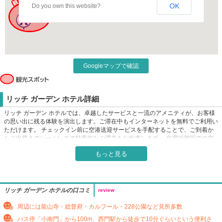
OK
Do you own this website?
Googleマップで確認
リッチ ガーデン ホテル詳細
リッチ ガーデン ホテルでは、卓越したサービスと一流のアメニティが、お客様
の思い出に残る体験を演出します。ご滞在中もインターネットを無料でご利用い
ただけます。 チェックイン前に空港送迎サービスを手配することで、ご到着か
らご出発までシームレスで効率的なご滞在をお約束します。 当宿泊施設での交
通サービスによって、台北市観光がより便利になります。コンシェルジュサービ
もっと見る
スなどのフロントデスクサービスもご利用いただけます。 当宿泊施設のチケッ
トサービスでは、レジャーやアドベンチャーのチケット手配や予約をサポートし
ています。リッチ ガーデン ホテルで提供されるランドリーサービスを利用し
て、お好みの服装で常にベストな装いを。 ゆったりとした日中や夜には、ルー
ムサービスなどの室内設備・サービスで、お部屋での滞在を最大限にお楽しみい
リッチ ガーデン ホテルの口コミ
review
ただけます。健康上の理由により、当宿泊施設内は全面禁煙です。喫煙は、当宿
泊施設によって指定された喫煙ゾーンでのみ許可されています。 リッチ ガーデ
周辺には龍山寺・総督府・カルフール・228公園など見所多数
ン ホテルの客室は、快適で家庭的な雰囲気をお客様に提供するために、心を込
バス停「小南門」から100m、西門駅から徒歩で10分ぐらいという便利さ