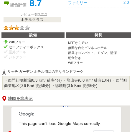
8.7
2.0
ファミリー
総合評価
レビュー数3,212
ホテルクラス
設備
特長
Wifiフリー
MRTから近い
セーフティーボックス
無難な台北ビジネスホテル
屋外プール
部屋はコンパクト、モダン、清潔
ジャグジー
朝食付き
Wifiフリー
リッチ ガーデン ホテル周辺の主なランドマーク
・西門紅樓劇場(0.3 Km/ 徒歩4分) ・龍山寺(0.8 Km/ 徒歩10分) ・西門町
商業地区(0.6 Km/ 徒歩8分) ・総統府(0.5 Km/ 徒歩6分)
地図を非表示
This page can't load Google Maps correctly.