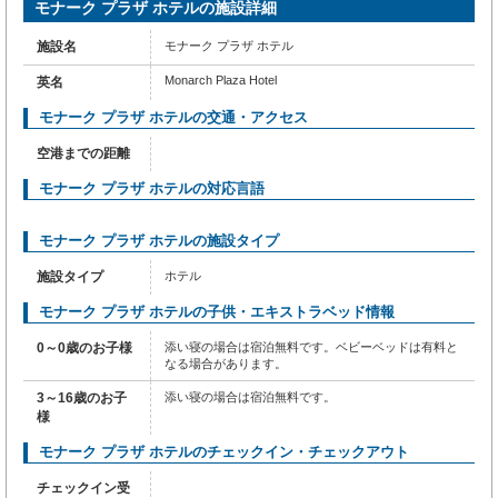
便を感じることなく要件を満たしてくれることを保証します。当宿泊施設は完全
モナーク プラザ ホテルの施設詳細
禁煙です。当宿泊施設には、快適な眠りに必要なすべての便利な設備が整ってお
ります。一部の客室にはエアコンやリネンのサービスが備わっておりますので、
施設名
モナーク プラザ ホテル
快適なご滞在をお楽しみください。 モナーク プラザ ホテルでは、独立したリビ
ングルームやバルコニーまたはテラスを備えた客室もあり、さまざまな客室構成
Monarch Plaza Hotel
英名
からお選びいただけます。一部の客室には、ビデオストリーミング、日刊紙また
はテレビが備え付けられており、ゲストを楽しませてくれるでしょう。 一部の
モナーク プラザ ホテルの交通・アクセス
客室では、室内でお飲み物をお楽しみいただけます。 客室のバスルームには、
空港までの距離
バスローブ、タオル、ドライヤーを備え付けております。 最も理想的な方法
で、休暇体験に乗り出しましょう。ご滞在の毎朝は、ホテル内の朝食からはじめ
モナーク プラザ ホテルの対応言語
ましょう。 施設内のレストランでは、おいしくて利用しやすい食事を選ぶこと
ができるので、旅が空腹から解放されます！ モナーク プラザ ホテルには、お客
様が楽しめるレクリエーション設備があります。 当宿泊施設のフィットネスセ
モナーク プラザ ホテルの施設タイプ
ンターを、日課のエクササイズに取り組んだり、汗を流して時差ぼけを解消した
りするためにご利用ください。
施設タイプ
ホテル
モナーク プラザ ホテルの子供・エキストラベッド情報
0～0歳のお子様
添い寝の場合は宿泊無料です。ベビーベッドは有料と
なる場合があります。
3～16歳のお子
添い寝の場合は宿泊無料です。
様
モナーク プラザ ホテルのチェックイン・チェックアウト
チェックイン受