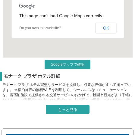
This page can't load Google Maps correctly.
OK
Do you own this website?
Googleマップで確認
モナーク プラザ ホテル詳細
モナーク プラザ ホテル完璧なサービスを提供し、必要な設備がすべて揃ってい
ます。 当宿泊施設の無料Wi-Fiを利用して、シームレスなコミュニケーション
を。当宿泊施設で提供される交通サービスのおかげで、桃園市観光がより手軽に
なります。自家用車でお越しのお客様には、駐車場をご用意しております。 定
評のある当宿泊施設では、お客様のご滞在中、フロントデスクのスタッフが、コ
もっと見る
ンシェルジュサービスなどの様々なサービスを提供しています。 長期滞在の場
合でも、単に清潔な衣類が必要な場合でも、当宿泊施設が提供するランドリーサ
ービスを利用すれば、大切な旅行着をキレイな状態に保てます。客室での設備・
サービスにはルームサービスがあり、くつろいで滞在を満喫することができま
す。 土壇場で何か必要になった場合も、コンビニエンスストアがカバーし、不