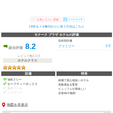
メールでメモ
LINEをメモ帳代わりに使う方法はこちら
モナーク プラザ ホテルの評価
目的別評価
8.2
2.0
ファミリー
総合評価
レビュー数2,115
ホテルクラス
設備
特長
Wifiフリー
綺麗で居心地良いホテル
セーフティーボックス
高級感ある客室
屋外プール
ビュッフェが美味しい
ジャグジー
全室Wi-Fi無料
地図を非表示