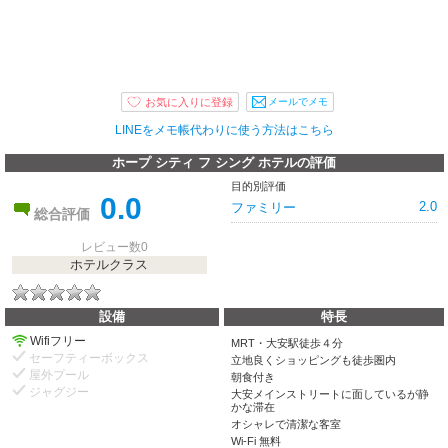
メールでメモ
LINEをメモ帳代わりに使う方法はこちら
ホープ シティ フ シング ホテルの評価
目的別評価
0.0
2.0
ファミリー
総合評価
レビュー数0
ホテルクラス
設備
特長
Wifiフリー
MRT・大安駅徒歩４分
セーフティーボックス
立地良くショッピングも徒歩圏内
屋外プール
朝食付き
ジャグジー
大安メインストリートに面しているが静
かな滞在
オシャレで清潔な客室
Wi-Fi 無料