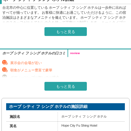
台北市の中心に位置している ホープ シティ フ シング ホテルは一歩外に出れば
すべてが揃っています。 お客様に快適にお過ごしていただけるように、この宿
泊施設はさまざまなアメニティを備えています。 ホープ シティ フ シング ホテ
ルのスタッフがおもてなしの心を持って丁寧にご対応します。 ルームタイプに
より薄型TV, ワイヤレス インターネット, 無料ワイヤレス インターネット, 禁煙
もっと見る
ルーム, エアコンなどがご用意されています。 この宿泊施設ではさまざまなレク
リエーションをご体験いただけます。 台北市市内中心に位置する便利なロケー
ション、フレンドリーなスタッフ、そしてバラエティあふれる施設を兼ね揃えた
ホープ シティ フ シング ホテルは、多くの人に選ばれています。
ホープ シティ フ シング ホテルの口コミ
review
展示会の会場が近い
朝食がメニュー豊富で豪華
ボディーソープが無いのが残念
清掃が行き届いていない部分がある
もっと見る
スタッフが感じ良くて親切
客室内は静かで寛げる
ホープ シティ フ シング ホテルの施設詳細
周辺にコンビニ・レストランが多く便利
暖房が弱く、冬は少し寒いことがある
施設名
ホープ シティ フ シング ホテル
Hope City Fu Shing Hotel
英名