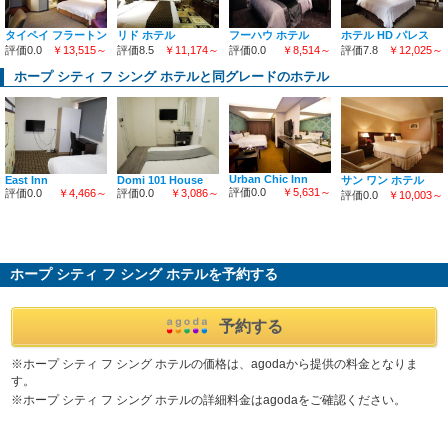
ホテル HD パレス
タイペイ フラートン
リド ホテル
フーハウ ホテル
評価7.8
￥12,025～
評価0.0
￥13,515～
評価8.5
￥11,174～
評価0.0
￥8,514～
ホープ シティ フ シング ホテルと同グレードのホテル
Urban Chic Inn
East Inn
Domi 101 House
サン ワン ホテル
評価0.0
￥5,631～
評価0.0
￥4,466～
評価0.0
￥3,086～
評価0.0
￥10,003～
ホープ シティ フ シング ホテルを予約する
予約する
※ホープ シティ フ シング ホテルの価格は、agodaから提供の料金となりま
す。
※ホープ シティ フ シング ホテルの詳細料金はagodaをご確認ください。