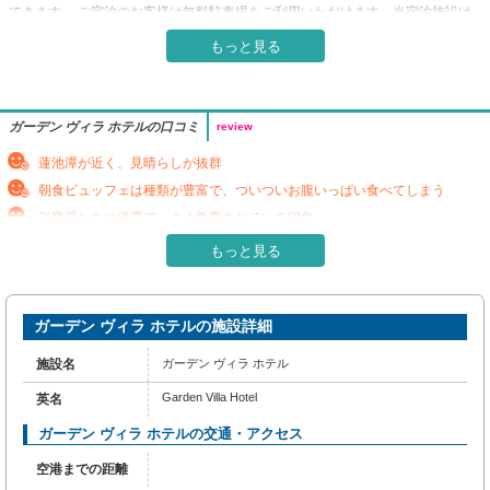
できます。 ご宿泊のお客様は無料駐車場をご利用いただけます。当宿泊施設は
完全禁煙です。 喫煙を希望される方には、指定された喫煙ゾーンがあります。
もっと見る
最も理想的な方法で、休暇体験に乗り出しましょう。ご滞在の毎朝は、ホテル内
の朝食からはじめましょう。 当宿泊施設内にあるカフェで美味しいコーヒーを
味わい、爽やかな朝の喜びを体験しましょう。施設内のレストランでは、おいし
くて利用しやすい食事を選ぶことができるので、旅が空腹から解放されます！
ガーデン ヴィラ ホテルの口コミ
review
蓮池潭が近く、見晴らしが抜群
朝食ビュッフェは種類が豊富で、ついついお腹いっぱい食べてしまう
従業員たちは優秀で、よく教育されている印象
近くの公園は広く、ジョギングや散歩を多くの人が楽しんでいる
もっと見る
ネットの接続がいまひとつ良くない
メインの観光地や夜市が近く観光拠点に適している
ガーデン ヴィラ ホテルの施設詳細
駅から少し離れていてわかりにくい。初めて行く時はタクシーに乗るのが
確実
施設名
ガーデン ヴィラ ホテル
館内が広く、エレベータの位置もわかりにくいので、案内の看板などを増
やしてほしいという声もある
Garden Villa Hotel
英名
ガーデン ヴィラ ホテルの交通・アクセス
空港までの距離