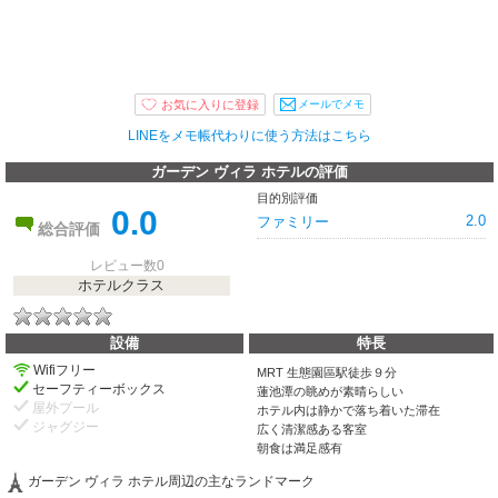
メールでメモ
LINEをメモ帳代わりに使う方法はこちら
ガーデン ヴィラ ホテルの評価
目的別評価
0.0
2.0
ファミリー
総合評価
レビュー数0
ホテルクラス
設備
特長
Wifiフリー
MRT 生態園區駅徒歩９分
セーフティーボックス
蓮池潭の眺めが素晴らしい
屋外プール
ホテル内は静かで落ち着いた滞在
ジャグジー
広く清潔感ある客室
朝食は満足感有
ガーデン ヴィラ ホテル周辺の主なランドマーク