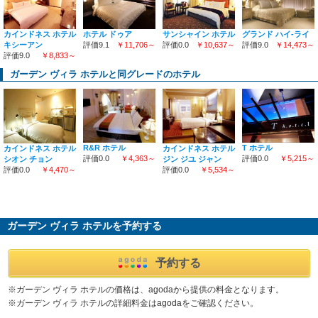
グランド ハイ-ライ
サンシャイン ホテル
カインドネス ホテル
ホテル ドゥア
評価9.0
￥14,473～
評価0.0
￥10,637～
キシーアン
評価9.1
￥11,706～
評価9.0
￥8,833～
ガーデン ヴィラ ホテルと同グレードのホテル
R&R ホテル
T ホテル
カインドネス ホテル
カインドネス ホテル
評価0.0
￥4,363～
評価0.0
￥5,215～
シオン チョン
ジン ジユ ジャン
評価0.0
￥4,470～
評価0.0
￥5,534～
ガーデン ヴィラ ホテルを予約する
予約する
※ガーデン ヴィラ ホテルの価格は、agodaから提供の料金となります。
※ガーデン ヴィラ ホテルの詳細料金はagodaをご確認ください。